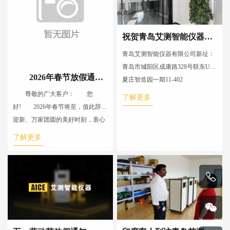
祝贺青岛艾测智能仪器有限公司乔迁新址！
青岛艾测智能仪器有限公司新址：
青岛市城阳区成康路328号联东U谷
2026年春节放假通知暨新春祝福
夏庄智造园一期11-402
尊敬的广大客户： 您
了解更多
好! 2026年春节将至，值此辞旧
迎新、万家团圆的美好时刻，衷心
感谢您一直以来对我司的信任与支
了解更多
持! 根据国务院办公厅关于2026
年