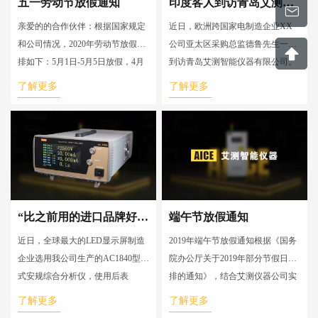
五一劳动节放假通知
印度客人到访青岛艾测公司
亲爱的的合作伙伴：根据国家规定
近日，欧洲跨国家电制造企业XX
和公司情况，2020年劳动节放假安
公司亚太区采购总监德鲁先生一行
排如下：5月1日-5月5日放假，4月
到访青岛艾测智能仪器有限公司。
26日（周日）和5月9日（周六）正
公司技术人员详细介绍了安规综合
了解更多
了解更多
常上班。假日期间有值班人员
分析仪、电参数综合测试仪以及交
直流电源等
“比之前用的进口品牌好用！”
端午节放假通知
近日，全球最大的LED显示屏制造
2019年端午节放假通知根据《国务
企业选用我公司生产的AC1840型台
院办公厅关于2019年部分节假日安
式安规综合分析仪，使用后表
排的通知》，结合艾测仪器公司实
示：“比之前用的XX进口品牌好用
际情况，安排如下： 端午节(6月7
了解更多
了解更多
多了！不仅完美满足了最近的IEC6
日)放假，与周末(6月8日、