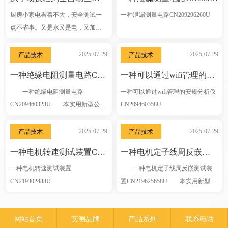
厨房小家电看着不大，安全测试一
一种泄漏测量电路CN209296260U
点不省事。又是水又是电，又加热
又搅的，手一摸到弄不好就出事。
电饭煲漏电、空气炸锅起火、破壁
2025-07-29
2025-07-29
产品技术
产品技术
机刀片飞出来——每一样背后都是
一种绝缘电阻测量电路CN209460323U
一种可以通过wifi管理的安规分析仪CN209460358U
安规没做到
一种绝缘电阻测量电路
一种可以通过wifi管理的安规分析仪
CN209460323U 本实用新型公开
CN209460358U
了一种绝缘电阻测量电路,包括绝缘
电阻测试仪、电阻R1、电阻RU、绝
2025-07-29
2025-07-29
产品技术
产品技术
缘电阻测试仪的电流线圈和绝缘
一种电机转速测试装置CN219302488U
一种电机定子线周反嵌测试装置CN219625658U
一种电机转速测试装置
一种电机定子线周反嵌测试装
CN219302488U
置CN219625658U 本实用新型公
开了一种电机定子线周反嵌测试装
置，涉及到电机测试设备领域，包
网站首页
艾测品牌
产品系列
联系电话
括支撑环架，支撑环架上活动安